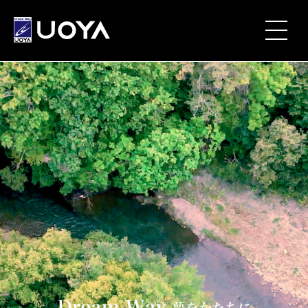
NEWS
MOVIE
PARTNERSHIP
UOYA ORIGINAL
COMPANY
for BUSINESS