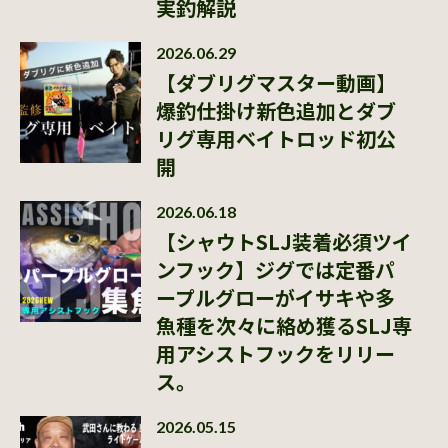
実釣解説
2026.06.29
【ダブリグマスター動画】
爆釣仕掛け新色追加とダブ
リグ専用ベイトロッド初公
開
2026.06.18
【シャウトSLJ装着必須ツイ
ンフック】ジグでは定番パ
ープルグローがイサキや多
魚種を次々に絡め獲るSLJ専
用アシストフックをリリー
ス。
2026.05.15