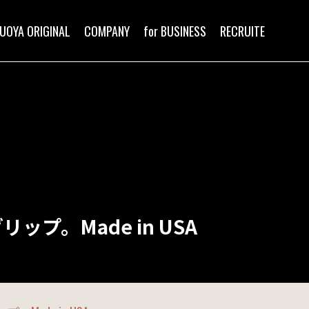
NEWS
UOYA ORIGINAL
COMPANY
for BUSINESS
RECRUITE
MOVIE
PARTNERSHIP
UOYA ORIGINAL
リップ。Made in USA
COMPANY
for BUSINESS