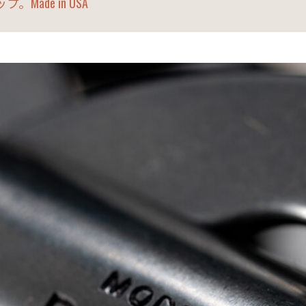
。Made in USA
RECRUITE