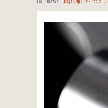
TOP
>
NEWS
>
【Boga Grip】堅牢なグリップ