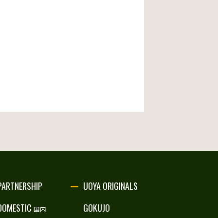
PARTNERSHIP
UOYA ORIGINALS
DOMESTIC
GOKUJO
国内