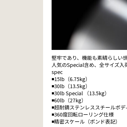
堅牢であり、機能も素晴らしい
人気のSpecial含め、全サイズ
spec
◾️15lb（6.75kg）
◾️30lb（13.5kg）
◾️30lb Special （13.5kg）
◾️60lb（27kg）
◾️超耐錆ステンレススチールボデ
◾️360度回転ローリング仕様
◾️精密スケール（ポンド表記）